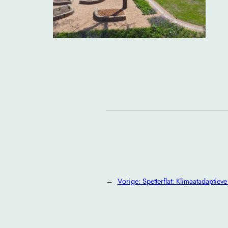
←
Vorige:
Spetterflat: Klimaatadaptiev