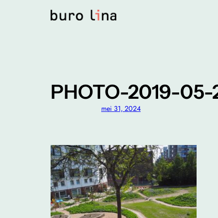
Ga
naar
de
inhoud
PHOTO-2019-05-2
mei 31, 2024