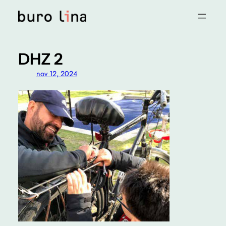
Ga
naar
de
inhoud
DHZ 2
nov 12, 2024