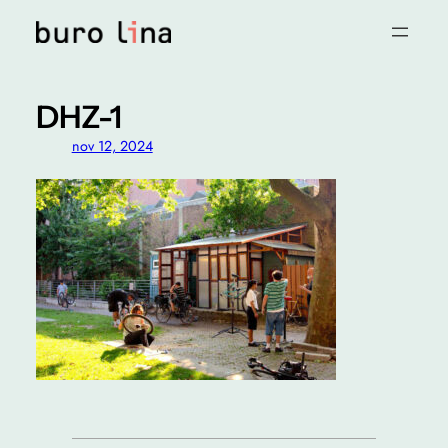
Ga
naar
de
inhoud
DHZ-1
nov 12, 2024